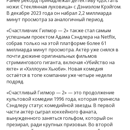
Ранее рекорд принадлежал детективу «Достать
ножи: Стеклянная луковица» с Дэниэлом Крэйгом.
В декабре 2023 года он набрал 2,2 миллиарда
минут просмотра за аналогичный период.
«Счастливчик Гилмор — 2» также стал самым
успешным проектом Адама Сэндлера на Netflix,
собрав только на этой платформе более 61
миллиарда минут просмотра. Актёр уже снялся в
почти дюжине оригинальных фильмов
стримингового гиганта, включая «Убийство на
яхте» и «Хэллоуин Хьюби». Новая комедия
остаётся в топе компании уже четыре недели
подряд.
«Счастливый Гилмор — 2» — это продолжение
культовой комедии 1996 года, которая принесла
Сэндлеру статус комедийной звезды. В первой
части актёр сыграл хоккейного фаната,
вынужденного заняться гольфом, который он
презирал, ради крупных призовых. Во второй