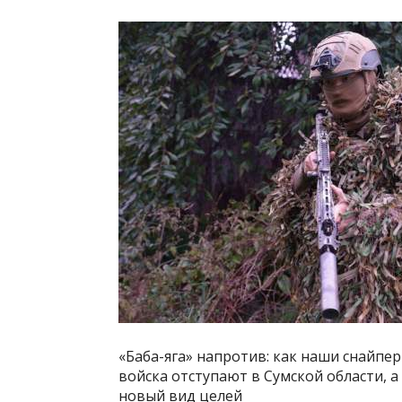
«Баба-яга» напротив: как наши снайпе
войска отступают в Сумской области, 
новый вид целей