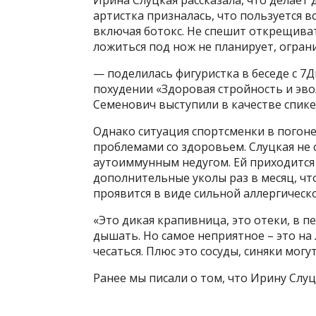
артистка призналась, что пользуется 
включая ботокс. Не спешит открещиват
ложиться под нож не планирует, огра
— поделилась фигуристка в беседе с 7
похудении «Здоровая стройность и эво
Семенович выступили в качестве спик
Однако ситуация спортсменки в погоне
проблемами со здоровьем. Слуцкая не 
аутоиммунным недугом. Ей приходится
дополнительные уколы раз в месяц, чт
проявится в виде сильной аллергическ
«Это дикая крапивница, это отеки, в п
дышать. Но самое неприятное – это на 
чесаться. Плюс это сосуды, синяки могу
Ранее мы писали о том, что Ирину Слу