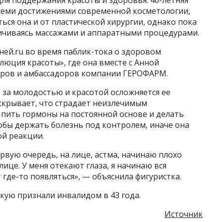
всеми достижениями современной косметологии,
ься она и от пластической хирургии, однако пока
ничиваясь массажами и аппаратными процедурами.
Дней.ru во время паблик-тока о здоровом
люция красоты», где она вместе с Анной
еров и амбассадоров компании ГЕРОФАРМ.
 за молодостью и красотой осложняется ее
скрывает, что страдает неизлечимым
 пить гормоны на постоянной основе и делать
обы держать болезнь под контролем, иначе она
ой реакции.
ервую очередь, на лице, астма, начинаю плохо
лице. У меня отекают глаза, я начинаю вся
т где-то появляться», — объяснила фигуристка.
цкую признали инвалидом в 43 года.
Источник