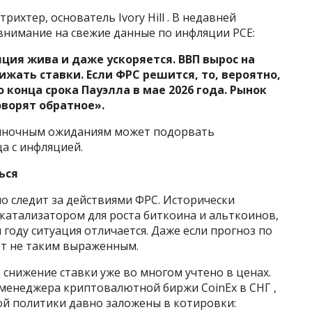
рихтер, основатель Ivory Hill . В недавней
 внимание на свежие данные по инфляции PCE:
яция жива и даже ускоряется. ВВП вырос на
нижать ставки. Если ФРС решится, то, вероятно,
 конца срока Пауэлла в мае 2026 года. Рынок
оворят обратное».
 рыночным ожиданиям может подорвать
а с инфляцией.
ься
 следит за действиями ФРС. Исторически
катализатором для роста биткоина и альткоинов,
 году ситуация отличается. Даже если прогноз по
ет не таким выраженным.
снижение ставки уже во многом учтено в ценах.
 менеджера криптовалютной биржи CoinEx в СНГ ,
й политики давно заложены в котировки: