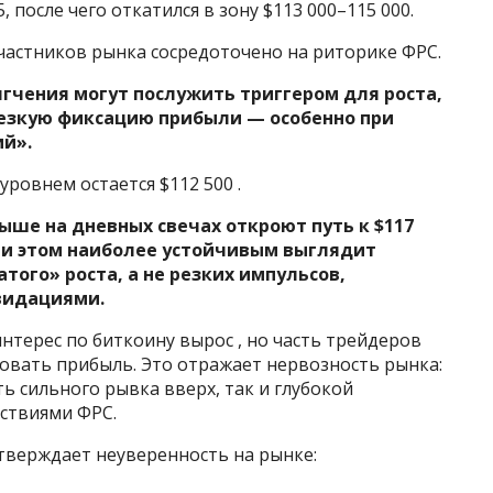
 после чего откатился в зону $113 000–115 000.
участников рынка сосредоточено на риторике ФРС.
чения могут послужить триггером для роста,
 резкую фиксацию прибыли — особенно при
й».
ровнем остается $112 500 .
ыше на дневных свечах откроют путь к $117
При этом наиболее устойчивым выглядит
того» роста, а не резких импульсов,
видациями.
нтерес по биткоину вырос , но часть трейдеров
овать прибыль. Это отражает нервозность рынка:
ь сильного рывка вверх, так и глубокой
йствиями ФРС.
тверждает неуверенность на рынке: