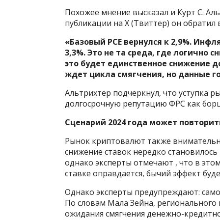
Похожее мнение высказал и Курт С. Альт
публикации на X (Твиттер) он обратил
«Базовый PCE вернулся к 2,9%. Инфл
3,3%. Это не та среда, где логично с
это будет единственное снижение до
ждет цикла смягчения, но данные г
Альтрихтер подчеркнул, что уступка
долгосрочную репутацию ФРС как борц
Сценарий 2024 года может повторит
Рынок криптовалют также внимательно
снижение ставок нередко становилось 
однако эксперты отмечают , что в этом
ставке оправдается, бычий эффект буд
Однако эксперты предупреждают: само 
По словам Мала Зейна, регионального
ожидания смягчения денежно-кредитно