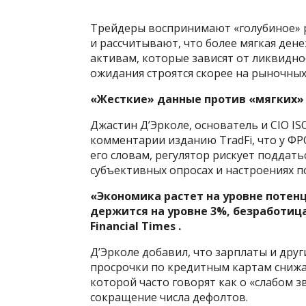
Трейдеры воспринимают «голубиное» 
и рассчитывают, что более мягкая ден
активам, которые зависят от ликвидно
ожидания строятся скорее на рыночных
«Жесткие» данные против «мягких
Джастин Д’Эрколе, основатель и CIO IS
комментарии изданию TradFi, что у ФРС
его словам, регулятор рискует поддат
субъективных опросах и настроениях п
«Экономика растет на уровне потен
держится на уровне 3%, безработиц
Financial Times .
Д’Эрколе добавил, что зарплаты и дру
просрочки по кредитным картам снижа
которой часто говорят как о «слабом з
сокращение числа дефолтов.