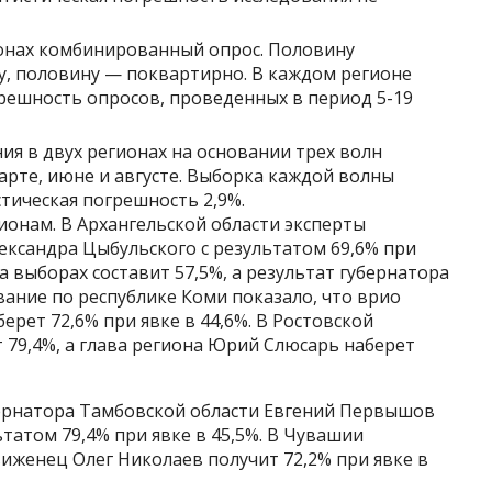
онах комбинированный опрос. Половину
, половину — поквартирно. В каждом регионе
решность опросов, проведенных в период 5-19
я в двух регионах на основании трех волн
рте, июне и августе. Выборка каждой волны
стическая погрешность 2,9%.
онам. В Архангельской области эксперты
ександра Цыбульского с результатом 69,6% при
на выборах составит 57,5%, а результат губернатора
вание по республике Коми показало, что врио
рет 72,6% при явке в 44,6%. В Ростовской
т 79,4%, а глава региона Юрий Слюсарь наберет
ернатора Тамбовской области Евгений Первышов
татом 79,4% при явке в 45,5%. В Чувашии
иженец Олег Николаев получит 72,2% при явке в