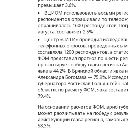
превышает 3,6%.
ВЦИОМ использовал в восьми реги
респондентов опрашивали по телефону
опрашивалось 1600 респондентов. Пог
августа, составляет 2,5%.
Центр «СИТИ» проводил исследовани
телефонных опросов, проведенных в ма
составляла 1200 респондентов, а стати
ФОМ представил прогноз по шести реги
прогнозирует победу главы региона Ал
явке в 44,2%. В Брянской области явка 
Александра Богомаза — 75,9%. Исследо
губернатора Ростислав Гольдштейн набе
области, по расчету ФОМ, явка состави
79,4%.
На основании расчетов ФОМ, врио губ
может рассчитывать на победу с резуль
действующий глава региона, самовыдв
58,3%.