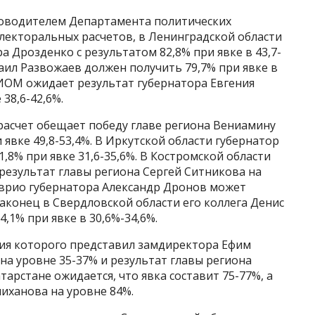
оводителем Департамента политических
екторальных расчетов, в Ленинградской области
 Дрозденко с результатом 82,8% при явке в 43,7-
хаил Развожаев должен получить 79,7% при явке в
ЦИОМ ожидает результат губернатора Евгения
38,6-42,6%.
расчет обещает победу главе региона Вениамину
 явке 49,8-53,4%. В Иркутской области губернатор
1,8% при явке 31,6-35,6%. В Костромской области
а результат главы региона Сергей Ситникова на
 врио губернатора Александр Дронов может
 Наконец в Свердловской области его коллега Денис
,1% при явке в 30,6%-34,6%.
ия которого представил замдиректора Ефим
на уровне 35-37% и результат главы региона
арстане ожидается, что явка составит 75-77%, а
иханова на уровне 84%.