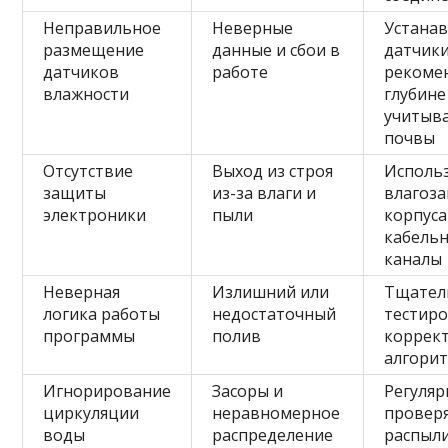
Неправильное
Неверные
Устана
размещение
данные и сбои в
датчики
датчиков
работе
рекоме
влажности
глубине
учитыв
почвы
Отсутствие
Выход из строя
Исполь
защиты
из-за влаги и
влагоз
электроники
пыли
корпуса
кабель
каналы
Неверная
Излишний или
Тщател
логика работы
недостаточный
тестиро
программы
полив
коррек
алгори
Игнорирование
Засоры и
Регуляр
циркуляции
неравномерное
провер
воды
распределение
распыли