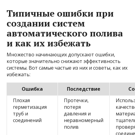
Типичные ошибки при
создании систем
автоматического полива
и как их избежать
Множество начинающих допускают ошибки,
которые значительно снижают эффективность
системы. Вот самые частые из них и советы, как их
избежать:
Ошибка
Последствие
Со
Плохая
Протечки,
Исполь
герметизация
потеря
качест
труб и
давления и
матери
соединений
неравномерный
тщател
полив
провер
соедин