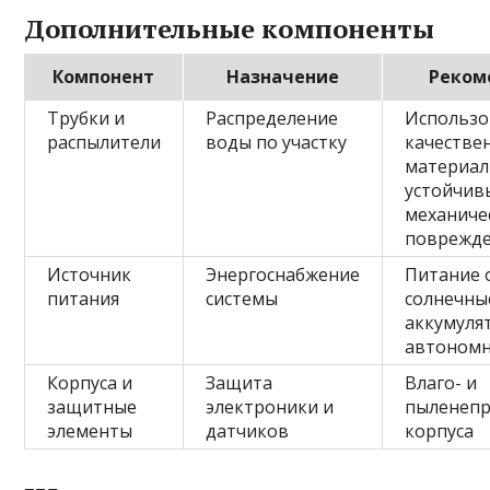
Дополнительные компоненты
Компонент
Назначение
Реком
Трубки и
Распределение
Использо
распылители
воды по участку
качестве
материал
устойчив
механиче
поврежд
Источник
Энергоснабжение
Питание 
питания
системы
солнечны
аккумуля
автономн
Корпуса и
Защита
Влаго- и
защитные
электроники и
пыленеп
элементы
датчиков
корпуса