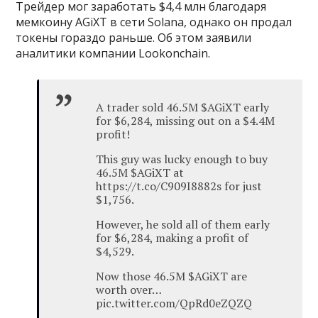
Трейдер мог заработать $4,4 млн благодаря
мемкоину AGiXT в сети Solana, однако он продал
токены гораздо раньше. Об этом заявили
аналитики компании Lookonchain.
A trader sold 46.5M $AGiXT early
for $6,284, missing out on a $4.4M
profit!
This guy was lucky enough to buy
46.5M $AGiXT at
https://t.co/C909I8882s for just
$1,756.
However, he sold all of them early
for $6,284, making a profit of
$4,529.
Now those 46.5M $AGiXT are
worth over…
pic.twitter.com/QpRd0eZQZQ