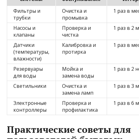
Фильтры и
Очистка и
1 раз в ме
трубки
промывка
Насосы и
Проверка и
1 раз в 2 
клапаны
чистка
Датчики
Калибровка и
1 раз в ме
(температуры,
протирка
влажности)
Резервуары
Мойка и
1 раз в 2 
для воды
замена воды
Светильники
Очистка и
1 раз в 3 
замена ламп
Электронные
Проверка и
1 раз в 6 
контроллеры
профилактика
Практические советы для