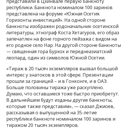
представили в Цхинвале первую банкноту
республики. Банкнота номиналом 100 заринов
представлена на форуме «Южная Осетия.
Горизонты инвестиций». На одной стороне
банкноты изображен родоначальник осетинской
литературы, этнограф Коста Хетагуров, его образ
запечатлен на фоне горного пейзажа с видом на
его родное село Нар. На другой стороне банкноты
— священная гора Бурхох и переднеазиатский
леопард, один из символов Южной Осетии.
«Тираж в 20 тысяч экземпляров вызвал большой
интерес у знатоков в этой сфере. Презентации
прошли за границей – и в Гонконге, и в ОАЭ.
Больше половины тиража уже раскуплено.
Думаю, что оставшиеся тоже быстро приобретут.
В дальнейшем будут изданы другие банкноты,
которые также представим», — сказал Джиоев,
рассказывая о выпущенной на 35-летие
республики банкноте номиналом 100 заринов и
тиражом 20 тысяч экземпляров.