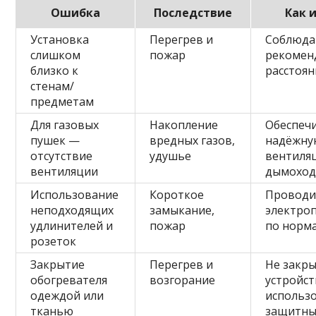
Ошибка
Последствие
Как 
Установка
Перегрев и
Соблюда
слишком
пожар
рекомен
близко к
расстоян
стенам/
предметам
Для газовых
Накопление
Обеспеч
пушек —
вредных газов,
надёжн
отсутствие
удушье
вентиля
вентиляции
дымохо
Использование
Короткое
Проводи
неподходящих
замыкание,
электро
удлинителей и
пожар
по норм
розеток
Закрытие
Перегрев и
Не закр
обогревателя
возгорание
устройст
одеждой или
использ
тканью
защитны