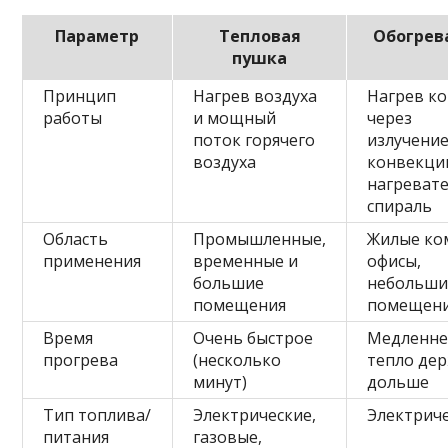
Параметр
Тепловая
Обогрев
пушка
Принцип
Нагрев воздуха
Нагрев к
работы
и мощный
через
поток горячего
излучение
воздуха
конвекци
нагреват
спираль
Область
Промышленные,
Жилые ко
применения
временные и
офисы,
большие
небольши
помещения
помещен
Время
Очень быстрое
Медленне
прогрева
(несколько
тепло де
минут)
дольше
Тип топлива/
Электрические,
Электрич
питания
газовые,