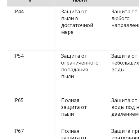
IP44
Защита от
Защита от 
пыли в
любого
достаточной
направлен
мере
IP54
Защита от
Защита от 
ограниченного
небольших
попадания
воды
пыли
IP65
Полная
Защита от 
защита от
воды под 
пыли
давлением
IP67
Полная
Защита пр
защита от
кратковр