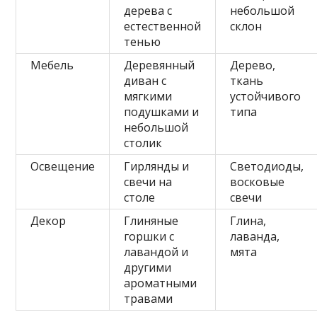
дерева с
небольшой
естественной
склон
тенью
Мебель
Деревянный
Дерево,
диван с
ткань
мягкими
устойчивого
подушками и
типа
небольшой
столик
Освещение
Гирлянды и
Светодиоды,
свечи на
восковые
столе
свечи
Декор
Глиняные
Глина,
горшки с
лаванда,
лавандой и
мята
другими
ароматными
травами