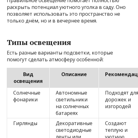
Правильное освещение помогает полностью
раскрыть потенциал уютного уголка в саду. Оно
позволяет использовать это пространство не
только днём, но и в вечернее время.
Типы освещения
Есть разные варианты подсветки, которые
помогут сделать атмосферу особенной:
Вид
Описание
Рекоменда
освещения
Солнечные
Автономные
Подходят дл
фонарики
светильники
дорожек и
на солнечных
изгородей
батареях
Гирлянды
Декоративные
Создают
светодиодные
теплую и
ленты или
уютную