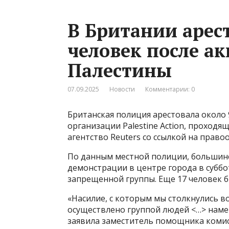
В Британии арес
человек после а
Палестины
07.09.2025
Новости
Комментарии: 0
Британская полиция арестовала около
организации Palestine Action, проходя
агентство Reuters со ссылкой на прав
По данным местной полиции, большинс
демонстрации в центре города в суббот
запрещенной группы. Еще 17 человек б
«Насилие, с которым мы столкнулись в
осуществлено группой людей <…> наме
заявила заместитель помощника комис