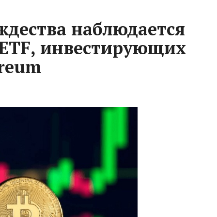
ждества наблюдается
з ETF, инвестирующих
ereum