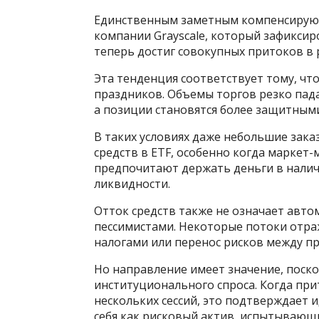
Единственным заметным компенсирующи
компании Grayscale, который зафиксир
теперь достиг совокупных притоков в р
Эта тенденция соответствует тому, чт
праздников. Объемы торгов резко пад
а позиции становятся более защитным
В таких условиях даже небольшие зака
средств в ETF, особенно когда маркет
предпочитают держать деньги в налич
ликвидности.
Отток средств также не означает авто
пессимистами. Некоторые потоки отра
налогами или перенос рисков между п
Но направление имеет значение, поск
институционального спроса. Когда при
нескольких сессий, это подтверждает 
себя как рисковый актив, испытывающ