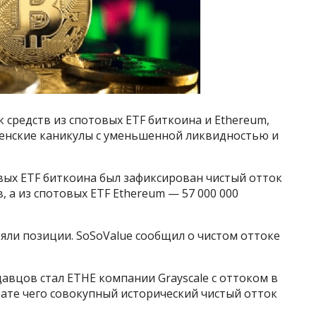
 средств из спотовых ETF биткоина и Ethereum,
енские каникулы с уменьшенной ликвидностью и
овых ETF биткоина был зафиксирован чистый отток
, а из спотовых ETF Ethereum — 57 000 000
яли позиции. SoSoValue сообщил о чистом оттоке
вцов стал ETHE компании Grayscale с оттоком в
ьтате чего совокупный исторический чистый отток