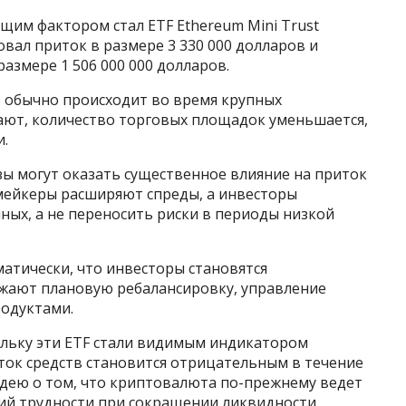
м фактором стал ETF Ethereum Mini Trust
овал приток в размере 3 330 000 долларов и
азмере 1 506 000 000 долларов.
о обычно происходит во время крупных
ают, количество торговых площадок уменьшается,
и.
зы могут оказать существенное влияние на приток
-мейкеры расширяют спреды, а инвесторы
ных, а не переносить риски в периоды низкой
матически, что инвесторы становятся
жают плановую ребалансировку, управление
родуктами.
ольку эти ETF стали видимым индикатором
ток средств становится отрицательным в течение
идею о том, что криптовалюта по-прежнему ведет
ий трудности при сокращении ликвидности.