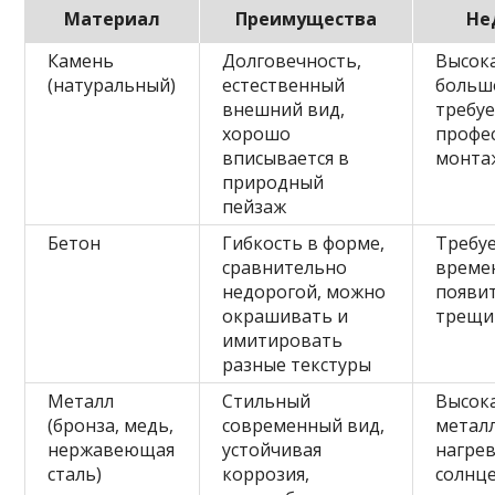
Материал
Преимущества
Не
Камень
Долговечность,
Высока
(натуральный)
естественный
большо
внешний вид,
требу
хорошо
профе
вписывается в
монта
природный
пейзаж
Бетон
Гибкость в форме,
Требуе
сравнительно
време
недорогой, можно
появи
окрашивать и
трещи
имитировать
разные текстуры
Металл
Стильный
Высока
(бронза, медь,
современный вид,
метал
нержавеющая
устойчивая
нагрев
сталь)
коррозия,
солнц