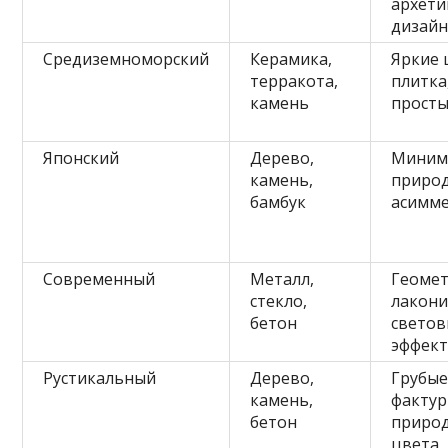
архети
дизай
Средиземноморский
Керамика,
Яркие 
терракота,
плитка
камень
прост
Японский
Дерево,
Миним
камень,
природ
бамбук
асимм
Современный
Металл,
Геомет
стекло,
лакони
бетон
свето
эффек
Рустикальный
Дерево,
Грубы
камень,
фактур
бетон
приро
цвета,