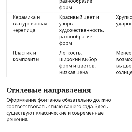
разнообразие
форм
Керамика и
Красивый цвет и
Хрупко
глазурованная
узоры,
ударо
черепица
художественность,
разнообразие
форм
Пластик и
Легкость,
Менее
композиты
широкий выбор
возмо
форм и цветов,
выцве
низкая цена
солнц
Стилевые направления
Оформление фонтанов обязательно должно
соответствовать стилю вашего сада. Здесь
существуют классические и современные
решения.