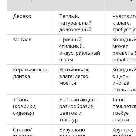
Дерево
Теплый,
Чувствит
натуральный,
к влаге,
долговечный
требует у
Металл
Прочный,
Холодный
стильный,
может
индустриальный
ржаветь 
шарм
обработк
Керамическая
Устойчива к
Холодный
плитка
влаге, легко
ощупь,
моется
иногда
скользка
Ткань
Уютный акцент,
Легко
(коврики,
разнообразие
пачкается
сиденья)
цветов и
требует
текстур
стирки
Стекло/
Визуально
Хрупкое,