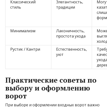
Классический
Элегантность,
Могу
стиль
традиции
каза
слиш
форм
Минимализм
Лаконичность,
Мож
простота ухода
выгл
холо
Рустик / Кантри
Естественность,
Треб
уют
каче
ухода
дере
Практические советы по
выбору и оформлению
ворот
При выборе и оформлении входных ворот важно