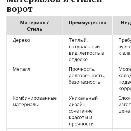
ворот
Материал /
Преимущества
Нед
Стиль
Дерево
Теплый,
Требу
натуральный
чувс
вид; легкость в
к вла
отделке
Металл
Прочность,
Може
долговечность,
холо
безопасность
подв
корр
Комбинированные
Уникальный
Слож
материалы
дизайн,
изго
сочетание
цена
красоты и
прочности