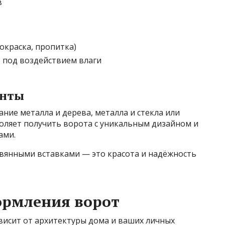
в
окраска, пропитка)
 под воздействием влаги
анты
ние металла и дерева, металла и стекла или
оляет получить ворота с уникальным дизайном и
ами.
евянными вставками — это красота и надёжность
ормления ворот
висит от архитектуры дома и ваших личных