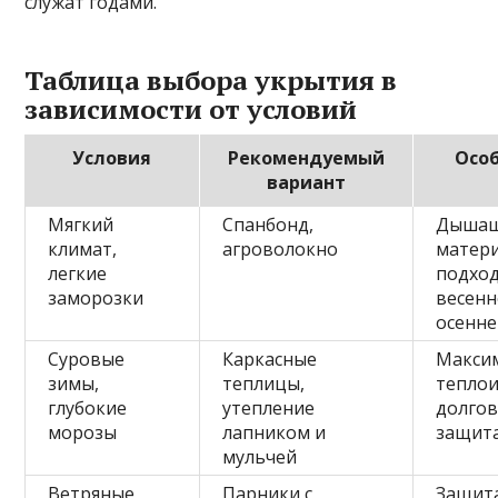
служат годами.
Таблица выбора укрытия в
зависимости от условий
Условия
Рекомендуемый
Осо
вариант
Мягкий
Спанбонд,
Дыша
климат,
агроволокно
матер
легкие
подход
заморозки
весенн
осенне
Суровые
Каркасные
Макси
зимы,
теплицы,
теплои
глубокие
утепление
долго
морозы
лапником и
защит
мульчей
Ветряные
Парники с
Защит