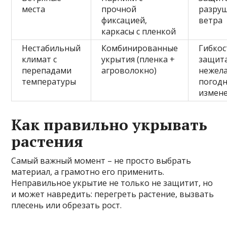
места
прочной
разру
фиксацией,
ветра
каркасы с пленкой
Нестабильный
Комбинированные
Гибкос
климат с
укрытия (пленка +
защита
перепадами
агроволокно)
нежел
температуры
погод
измен
Как правильно укрывать
растения
Самый важный момент – не просто выбрать
материал, а грамотно его применить.
Неправильное укрытие не только не защитит, но
и может навредить: перегреть растение, вызвать
плесень или обрезать рост.