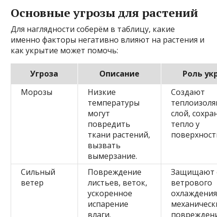
Основные угрозы для растений
Для наглядности соберём в таблицу, какие
именно факторы негативно влияют на растения и
как укрытие может помочь:
Угроза
Описание
Роль ук
Морозы
Низкие
Создают
температуры
теплоизол
могут
слой, сохра
повредить
тепло у
ткани растений,
поверхност
вызвать
вымерзание.
Сильный
Повреждение
Защищают 
ветер
листьев, веток,
ветрового
ускоренное
охлаждения
испарение
механическ
влаги.
повреждени