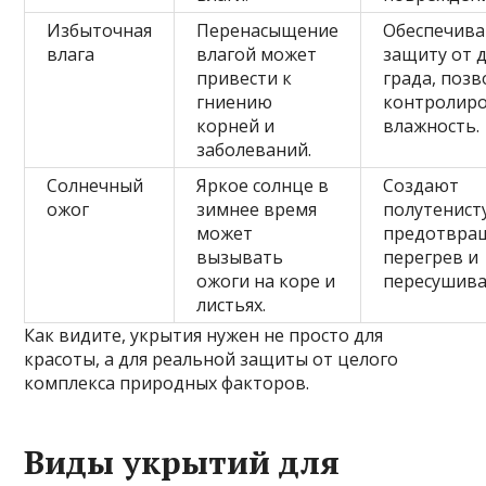
Избыточная
Перенасыщение
Обеспечив
влага
влагой может
защиту от 
привести к
града, поз
гниению
контролир
корней и
влажность.
заболеваний.
Солнечный
Яркое солнце в
Создают
ожог
зимнее время
полутенист
может
предотвра
вызывать
перегрев и
ожоги на коре и
пересушива
листьях.
Как видите, укрытия нужен не просто для
красоты, а для реальной защиты от целого
комплекса природных факторов.
Виды укрытий для