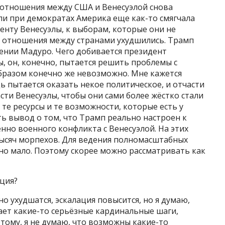
 отношения между США и Венесуэлой снова
ли при демократах Америка еще как-то смягчала
нту Венесуэлы, к выборам, которые они не
е отношения между странами ухудшились. Трамп
ении Мадуро. Чего добивается президент
, он, конечно, пытается решить проблемы с
бразом конечно же невозможно. Мне кажется
 пытается оказать некое политическое, и отчасти
сти Венесуэлы, чтобы они сами более жёстко стали
те ресурсы и те возможности, которые есть у
ть вывод о том, что Трамп реально настроен к
нно военного конфликта с Венесуэлой. На этих
тысяч морпехов. Для ведения полномасштабных
но мало. Поэтому скорее можно рассматривать как
ция?
 ухудшатся, эскалация повысится, но я думаю,
лает какие-то серьёзные кардинальные шаги,
этому, я не думаю, что возможны какие-то