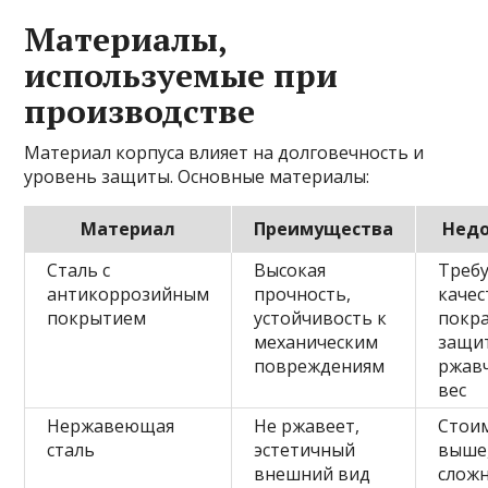
Материалы,
используемые при
производстве
Материал корпуса влияет на долговечность и
уровень защиты. Основные материалы:
Материал
Преимущества
Недо
Сталь с
Высокая
Треб
антикоррозийным
прочность,
каче
покрытием
устойчивость к
покра
механическим
защи
повреждениям
ржав
вес
Нержавеющая
Не ржавеет,
Стои
сталь
эстетичный
выше
внешний вид
слож