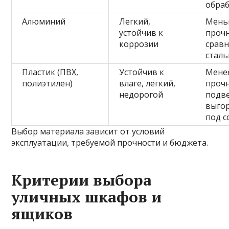
обра
Алюминий
Легкий,
Мень
устойчив к
прочн
коррозии
срав
стал
Пластик (ПВХ,
Устойчив к
Мене
полиэтилен)
влаге, легкий,
проч
недорогой
подв
выго
под 
Выбор материала зависит от условий
эксплуатации, требуемой прочности и бюджета.
Критерии выбора
уличных шкафов и
ящиков