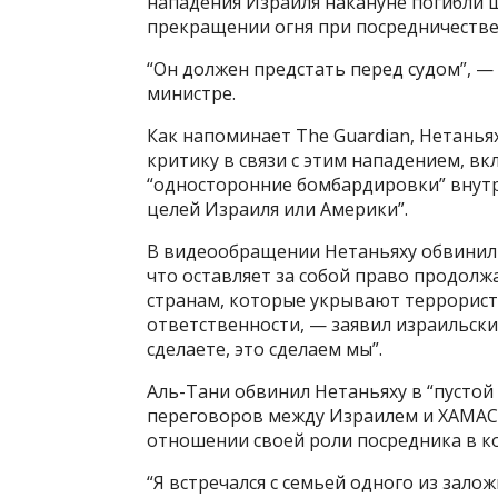
нападения Израиля накануне погибли 
прекращении огня при посредничестве 
“Он должен предстать перед судом”, —
министре.
Как напоминает The Guardian, Нетан
критику в связи с этим нападением, вк
“односторонние бомбардировки” внутр
целей Израиля или Америки”.
В видеообращении Нетаньяху обвинил 
что оставляет за собой право продолжа
странам, которые укрывают террористо
ответственности, — заявил израильский
сделаете, это сделаем мы”.
Аль-Тани обвинил Нетаньяху в “пустой
переговоров между Израилем и ХАМАСОМ
отношении своей роли посредника в к
“Я встречался с семьей одного из зало