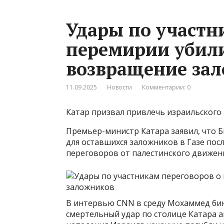
Удары по участн
перемирии убили
возвращение за
11.09.2025
Новости
Комментарии: 0
Катар призвал привлечь израильского
Премьер-министр Катара заявил, что 
для оставшихся заложников в Газе пос
переговоров от палестинского движен
В интервью CNN в среду Мохаммед бин
смертельный удар по столице Катара а