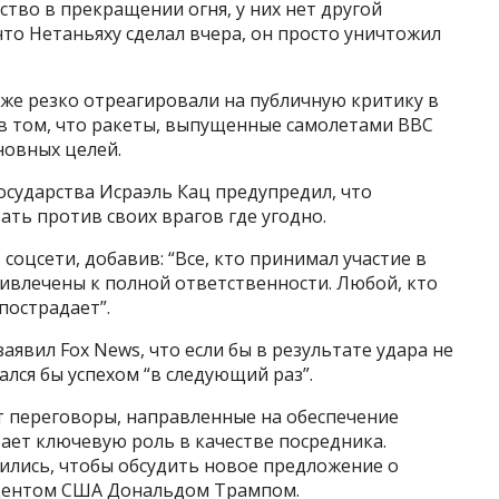
ство в прекращении огня, у них нет другой
 что Нетаньяху сделал вчера, он просто уничтожил
же резко отреагировали на публичную критику в
 в том, что ракеты, выпущенные самолетами ВВС
новных целей.
осударства Исраэль Кац предупредил, что
ать против своих врагов где угодно.
 соцсети, добавив: “Все, кто принимал участие в
привлечены к полной ответственности. Любой, кто
пострадает”.
явил Fox News, что если бы в результате удара не
лся бы успехом “в следующий раз”.
т переговоры, направленные на обеспечение
рает ключевую роль в качестве посредника.
ились, чтобы обсудить новое предложение о
дентом США Дональдом Трампом.