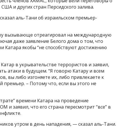
шесть членов ХАМАС, которые вели переговоры о
США и других стран Персидского залива.
 сказал аль-Тани об израильском премьер-
ьяху вызывающе отреагировал на международную
лючая даже заявление Белого дома о том, что
и Катара якобы “не способствуют достижению
Катар в укрывательстве террористов и заявил,
ть атаки в будущем. “Я говорю Катару и всем
в, вы либо изгоняете их, либо привлекаете к
 премьер. – Потому что, если вы этого не
 трате” времени Катара на проведение
 и заявил, что его страна пересмотрит “все” в
онфликте.
жников утром в день нападения, — сказал аль-Тани.