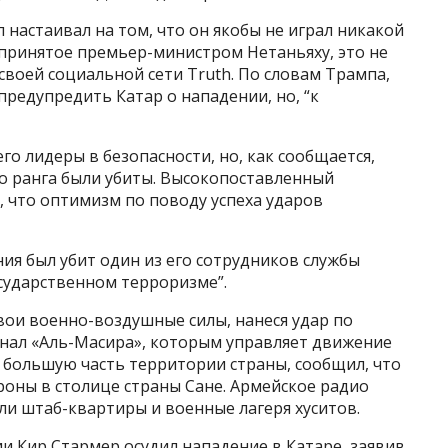
 настаивал на том, что он якобы не играл никакой
 принятое премьер-министром Нетаньяху, это не
своей социальной сети Truth. По словам Трампа,
предупредить Катар о нападении, но, “к
его лидеры в безопасности, но, как сообщается,
го ранга были убиты. Высокопоставленный
, что оптимизм по поводу успеха ударов
ния был убит один из его сотрудников службы
осударственном терроризме”.
вои военно-воздушные силы, нанеся удар по
анал «Аль-Масира», которым управляет движение
большую часть территории страны, сообщил, что
роны в столице страны Сане. Армейское радио
ли штаб-квартиры и военные лагеря хуситов.
 Кир Стармер осудил нападение в Катаре, заявив,