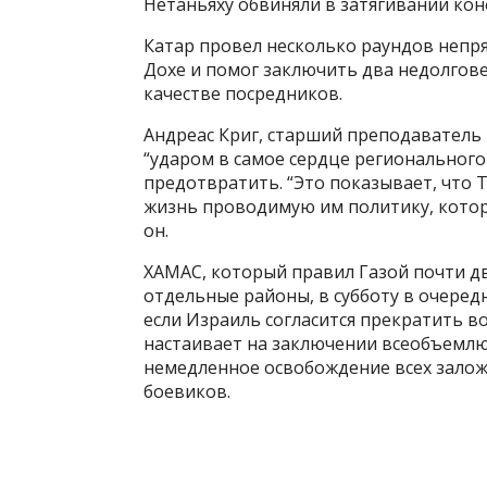
Нетаньяху обвиняли в затягивании кон
Катар провел несколько раундов неп
Дохе и помог заключить два недолгов
качестве посредников.
Андреас Криг, старший преподаватель
“ударом в самое сердце регионального
предотвратить. “Это показывает, что 
жизнь проводимую им политику, котора
он.
ХАМАС, который правил Газой почти дв
отдельные районы, в субботу в очередн
если Израиль согласится прекратить во
настаивает на заключении всеобъемлю
немедленное освобождение всех залож
боевиков.