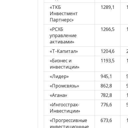
«ТКБ
1289,1
Инвестмент
Партнерс»
«РСХБ
1266,5
управление
активами»
«Т-Капитал»
1204,6
«Бизнес и
1193,5
инвестиции»
«Лидер»
945,1
«Промсвязь»
862,8
«Агана»
782,8
«Ингосстрах-
776,6
Инвестиции»
«Прогрессивные
673,6
инвестиционные