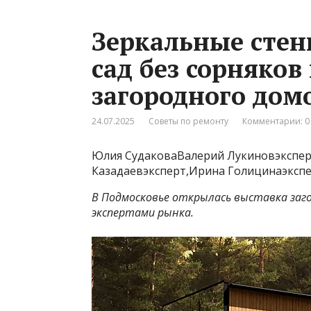
Зеркальные стены
сад без сорняков
загородного дом
24.07.2025
Советы по ремонту
Комментарии: 0
Юлия СудаковаВалерий Лукиновэкспер
Казадаевэксперт,Ирина Голицинаэкспер
В Подмосковье открылась выставка загор
экспертами рынка.