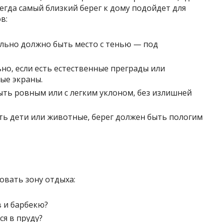
сегда самый близкий берег к дому подойдет для
в:
льно должно быть место с тенью — под
но, если есть естественные преграды или
ые экраны.
ыть ровным или с легким уклоном, без излишней
есть дети или животные, берег должен быть пологим
овать зону отдыха:
в и барбекю?
ся в пруду?