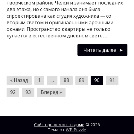
творческом районе Челси и занимает последних
два этажа, но с самого начала она была
спроектирована как студия художника — со
вторым светом и оригинальными арочными
окнами. Пространство квартиры не только
купается в естественном дневном свете, …
Читать далее
Пагинация
« Назад
1
…
88
89
90
91
записей
92
93
Вперед »
Сайт про ремонт в доме
© 2026
Тема от
WP Puzzle